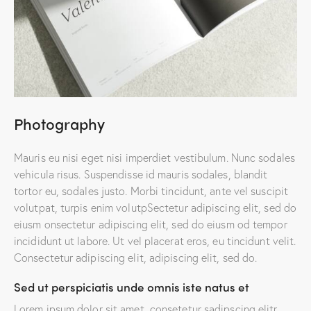
Photography
Mauris eu nisi eget nisi imperdiet vestibulum. Nunc sodales
vehicula risus. Suspendisse id mauris sodales, blandit
tortor eu, sodales justo. Morbi tincidunt, ante vel suscipit
volutpat, turpis enim volutpSectetur adipiscing elit, sed do
eiusm onsectetur adipiscing elit, sed do eiusm od tempor
incididunt ut labore. Ut vel placerat eros, eu tincidunt velit.
Consectetur adipiscing elit, adipiscing elit, sed do.
Sed ut perspiciatis unde omnis iste natus et
Lorem ipsum dolor sit amet, consetetur sadipscing elitr,