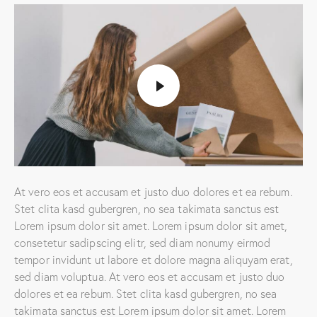
At vero eos et accusam et justo duo dolores et ea rebum.
Stet clita kasd gubergren, no sea takimata sanctus est
Lorem ipsum dolor sit amet. Lorem ipsum dolor sit amet,
consetetur sadipscing elitr, sed diam nonumy eirmod
tempor invidunt ut labore et dolore magna aliquyam erat,
sed diam voluptua. At vero eos et accusam et justo duo
dolores et ea rebum. Stet clita kasd gubergren, no sea
takimata sanctus est Lorem ipsum dolor sit amet. Lorem