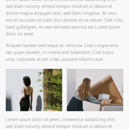
sed diam nonumy eirmod tempor invidunt ut labore et
dolore magna aliquyam erat, sed diam voluptua. At vero
eos et accusam et justo duo dolores et ea rebum. Stet clita
kasd gubergren, no sea takimata sanctus est Lorem ipsum
dolor sit amet.
Aliquam laoreet sed neque ac vehicula. Cras congue eros
nec quam laoreet, in viverra erat bibendum. Cras turpis
urna, vulputate at est vitae, posuere lobortis erat.
Lorem ipsum dolor sit amet, consetetur sadipscing elitr,
sed diam nonumy eirmod tempor invidunt ut labore et