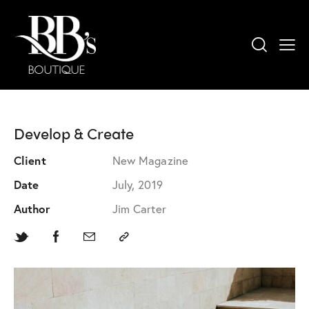
Develop & Create
Client
New Magazine
Date
July, 2019
Author
Jim Carter